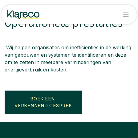
OVERSLAAN NAAR INHOUD
Van energiedata naar
operationele prestaties
Wij helpen organisaties om inefficiënties in de werking
van gebouwen en systemen te identificeren en deze
om te zetten in meetbare verminderingen van
energieverbruik en kosten.
BOEK EEN
VERKENNEND GESPREK